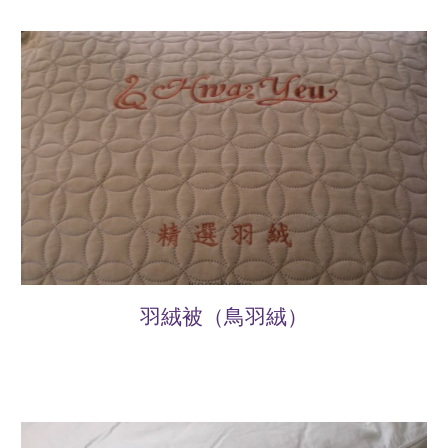
羽絨被（鳥羽絨）