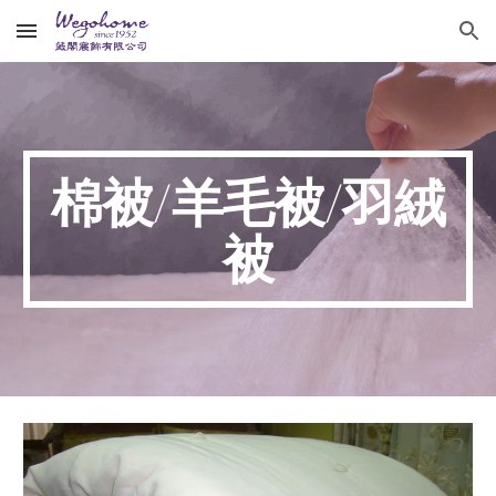
Skip to main content
Skip to navigation
棉被/羊毛被/羽絨
被