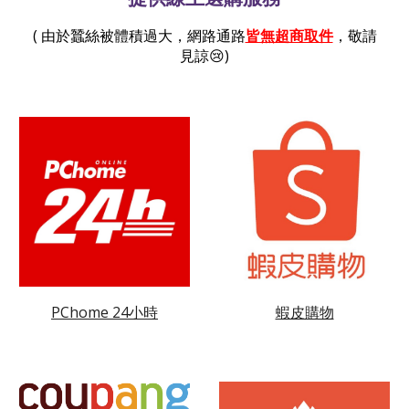
(
由於蠶絲被體積過大，網路通路
皆無超商取件
，
敬請
見諒😢)
PChome 24小時
蝦皮購物