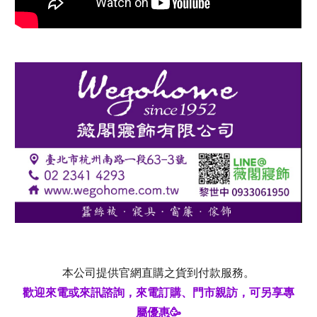
本公司提供官網直購之貨到付款服務。
歡迎來電或來訊諮詢
，
來電訂購、門市親訪，
可
另享
專
屬
優惠🥳